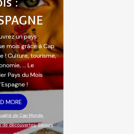
is :
ESPAGNE
vrez un pays
e mois grâce à Cap
 ! Culture, tourisme,
onomie, … Le
er Pays du Mois
l’Espagne !
AD MORE
ualité de Cap Monde
,
s de découvertes
,
Séjours