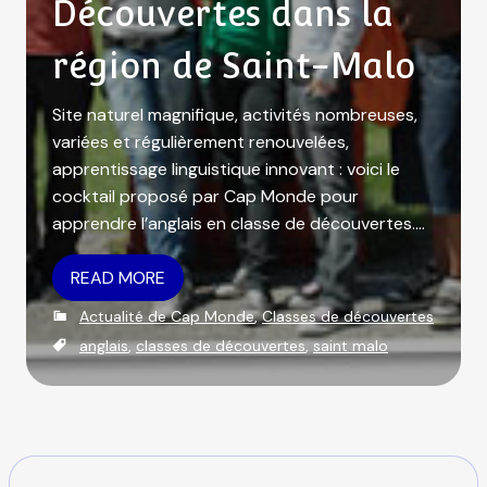
Découvertes dans la
région de Saint-Malo
Site naturel magnifique, activités nombreuses,
variées et régulièrement renouvelées,
apprentissage linguistique innovant : voici le
cocktail proposé par Cap Monde pour
apprendre l’anglais en classe de découvertes….
READ MORE
C
Actualité de Cap Monde
,
Classes de découvertes
a
T
anglais
,
classes de découvertes
,
saint malo
t
a
e
g
g
s
o
r