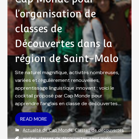
l’organisation de
classes de
Découvertes dans la
région de Saint-Malo
Site naturel magnifique, activités nombreuses,
variées et régulièrement renouvelées,
apprentissage linguistique innovant : voici le
cocktail proposé par Cap Monde pour
apprendre l’anglais en classe de découvertes….
READ MORE
C
Actualité de Cap Monde
,
Classes de découvertes
a
T
anglais
,
classes de découvertes
,
saint malo