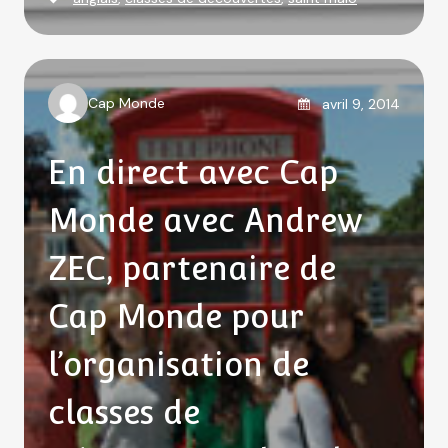
t
a
e
g
g
s
o
Posted on
Cap Monde
avril 9, 2014
A
r
u
i
En direct avec Cap
t
e
h
s
Monde avec Andrew
o
r
ZEC, partenaire de
Cap Monde pour
l’organisation de
classes de