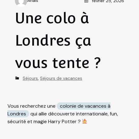
Anais
février 25, 2026
A
u
Une colo à
t
h
Londres ça
o
r
vous tente ?
C
Séjours
,
Séjours de vacances
a
t
e
Vous recherchez une
colonie de vacances à
g
Londres
qui allie découverte internationale, fun,
o
sécurité et magie Harry Potter ?
r
i