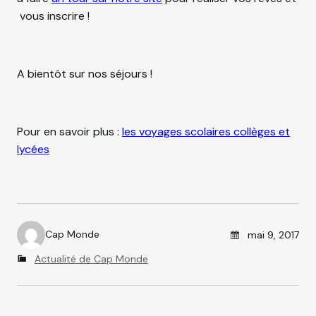
vous inscrire !
A bientôt sur nos séjours !
Pour en savoir plus :
les voyages scolaires collèges et
lycées
Posted on
Cap Monde
mai 9, 2017
A
C
Actualité de Cap Monde
u
a
t
t
h
e
o