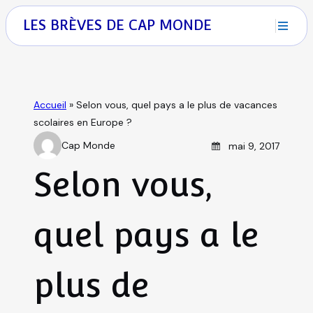
S
M
LES BRÈVES DE CAP MONDE
k
i
E
p
N
t
ACCUEIL
U
o
Accueil
»
Selon vous, quel pays a le plus de vacances
c
scolaires en Europe ?
o
QUI SOMMES-NOUS
Posted on
Cap Monde
mai 9, 2017
n
A
t
u
Selon vous,
SÉJOURS DE VACANCES
e
t
n
h
t
SÉJOURS LINGUISTIQUES
quel pays a le
o
r
CLASSES DE DÉCOUVERTES
plus de
VOYAGES SCOLAIRES