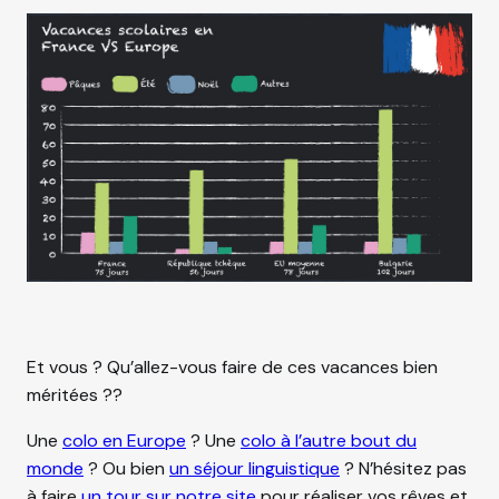
s
Et vous ? Qu’allez-vous faire de ces vacances bien
méritées ??
Une
colo en Europe
? Une
colo à l’autre bout du
monde
? Ou bien
un séjour linguistique
? N’hésitez pas
à faire
un tour sur notre site
pour réaliser vos rêves et