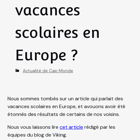
vacances
scolaires en
Europe ?
C
Actualité de Cap Monde
a
t
e
Nous sommes tombés sur un article qui parlait des
g
vacances scolaires en Europe, et avouons avoir été
o
étonnés des résultats de certains de nos voisins.
r
i
Nous vous laissons lire
cet article
rédigé par les
e
équipes du blog de Viking.