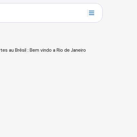
M
E
N
U
es au Brésil : Bem vindo a Rio de Janeiro