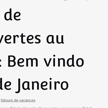
 de
vertes au
 : Bem vindo
de Janeiro
,
Séjours de vacances