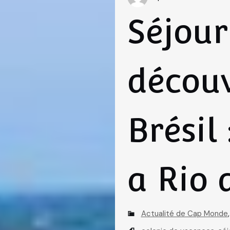
A
Séjour
u
t
h
décou
o
r
Brésil
a Rio 
C
Actualité de Cap Monde
a
T