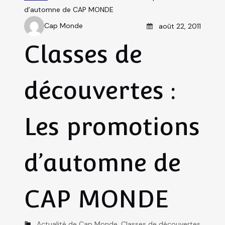
d’automne de CAP MONDE
Posted on
Cap Monde
août 22, 2011
A
u
Classes de
t
h
découvertes :
o
r
Les promotions
d’automne de
CAP MONDE
C
Actualité de Cap Monde
,
Classes de découvertes