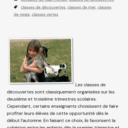
a
T
classes de découvertes
,
classes de mer
,
classes
t
a
de neige
,
classes vertes
e
g
g
s
o
r
i
e
s
Les classes de
découvertes sont classiquement organisées sur les
deuxième et troisième trimestres scolaires.
Cependant, certains enseignants choisissent de faire
profiter leurs élèves de cette opportunité dès le
début l’automne. En faisant ce choix, ils favorisent la
cohésion entre les enfants dès le premier trimestre et