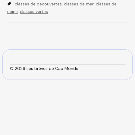
a
T
t
classes de découvertes
,
classes de mer
,
classes de
t
a
h
neige
,
classes vertes
e
g
o
g
s
r
o
r
i
e
s
© 2026 Les brèves de Cap Monde