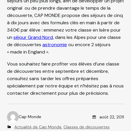
séjours un peu plus longs, afin de développer un projet
original ou de prendre davantage le temps de la
découverte, CAP MONDE propose des séjours de cinq
à dix jours avec des formules clés en main à partir de
340€ par élève : emmenez votre classe en Isère pour
un
séjour Grand Nord
, dans les Alpes pour une classe
de découvertes
astronomie
ou encore 2 séjours
« made in England ».
Vous souhaitez faire profiter vos élèves d’une classe
de découvertes entre septembre et décembre,
consultez sans tarder les offres préparées
spécialement par notre équipe et n’hésitez pas à nous
contacter directement pour plus de précisions.
Posted on
Cap Monde
août 22, 2011
A
C
Actualité de Cap Monde
,
Classes de découvertes
u