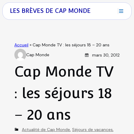
S
M
LES BRÈVES DE CAP MONDE
k
i
E
p
N
t
U
o
Accueil
»
Cap Monde TV : les séjours 18 – 20 ans
c
Posted on
Cap Monde
mars 30, 2012
o
A
n
u
Cap Monde TV
t
t
e
h
n
: les séjours 18
o
t
r
– 20 ans
C
Actualité de Cap Monde
,
Séjours de vacances
,