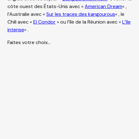
SÉJOURS DE VACANCES
côte ouest des États-Unis avec «
American Dream
« ,
l’Australie avec «
Sur les traces des kangourous
« , le
Chili avec «
El Condor
» ou l’île de la Réunion avec «
L’île
SÉJOURS LINGUISTIQUES
intense
« .
CLASSES DE DÉCOUVERTES
Faites votre choix…
VOYAGES SCOLAIRES