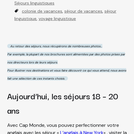
a
Séjours linguistiques
t
T
colonie de vacances
,
séjour de vacances
,
séjour
e
a
linguistique
,
voyage linguistique
g
g
o
s
r
Au retour des séjours, nous récupérons de nombreuses photos…
i
e
Par exemple, la plupart de nos brochures sont alimentées par des photos prises par
s
nos directeurs lors de leurs séjours.
Pour illustrer nos destinations et vous faire découvrir ce qui vous attend, nous avons
fait une sélection de ces instants choisis.
Aujourd’hui, les séjours 18 – 20
ACCUEIL
ans
QUI SOMMES-NOUS
Avec Cap Monde, vous pouvez perfectionner votre
anglais avec les séjour «
L’anglais à New York
« , visiter la