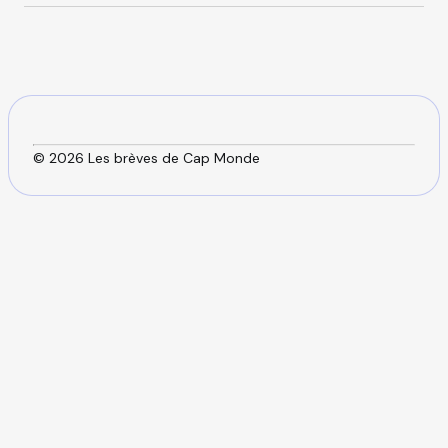
o
s
r
i
e
s
© 2026 Les brèves de Cap Monde