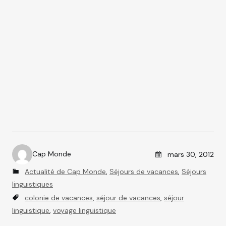
Posted on
Cap Monde
mars 30, 2012
A
C
Actualité de Cap Monde
,
Séjours de vacances
,
Séjours
u
a
linguistiques
t
t
T
h
colonie de vacances
,
séjour de vacances
,
séjour
e
a
o
linguistique
,
voyage linguistique
g
g
r