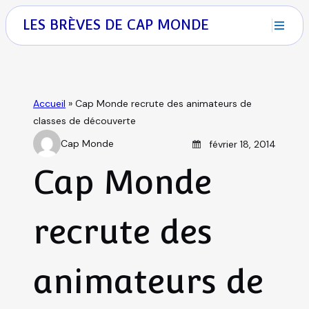
S
M
LES BRÈVES DE CAP MONDE
k
i
E
p
N
t
ACCUEIL
U
o
Accueil
»
Cap Monde recrute des animateurs de
c
classes de découverte
o
QUI SOMMES-NOUS
Posted on
Cap Monde
février 18, 2014
n
A
t
u
Cap Monde
SÉJOURS DE VACANCES
e
t
n
h
t
SÉJOURS LINGUISTIQUES
recrute des
o
r
CLASSES DE DÉCOUVERTES
animateurs de
VOYAGES SCOLAIRES