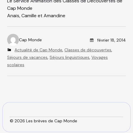
Le Service Animation des Classes de Découvertes de
Cap Monde
Anaïs, Camille et Amandine
Posted on
Cap Monde
février 18, 2014
A
C
Actualité de Cap Monde
,
Classes de découvertes
,
u
a
Séjours de vacances
,
Séjours linguistiques
,
Voyages
t
t
scolaires
h
e
o
g
r
o
r
i
e
s
© 2026 Les brèves de Cap Monde