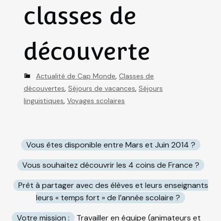
classes de
découverte
C
Actualité de Cap Monde
,
Classes de
a
découvertes
,
Séjours de vacances
,
Séjours
t
linguistiques
,
Voyages scolaires
e
g
o
Vous êtes disponible entre Mars et Juin 2014 ?
r
i
Vous souhaitez découvrir les 4 coins de France ?
e
Prêt à partager avec des élèves et leurs enseignants
s
leurs « temps fort » de l’année scolaire ?
Votre mission :
Travailler en équipe (animateurs et