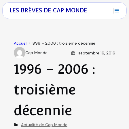
S
M
LES BRÈVES DE CAP MONDE
k
i
E
p
N
t
ACCUEIL
U
o
Accueil
»
1996 – 2006 : troisième décennie
c
Posted on
Cap Monde
septembre 16, 2016
o
QUI SOMMES-NOUS
A
n
u
1996 – 2006 :
t
t
SÉJOURS DE VACANCES
e
h
n
troisième
o
t
SÉJOURS LINGUISTIQUES
r
décennie
CLASSES DE DÉCOUVERTES
C
Actualité de Cap Monde
VOYAGES SCOLAIRES