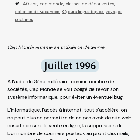
a
T
40 ans
,
cap monde
,
classes de découvertes
,
t
a
colonies de vacances
,
Séjours linguistiques
,
voyages
e
g
scolaires
g
s
o
r
Cap Monde entame sa troisième décennie…
i
e
Juillet 1996
s
A l’aube du 3ème millénaire, comme nombre de
sociétés, Cap Monde se voit obligé de revoir son
système informatique, pour éviter un éventuel bug.
L’informatique, l’accès à internet, tout s’accélère, on
ne peut plus se permettre de ne pas avoir de site web,
ensuite ce sera la vente en ligne, la suppression de
bon nombre de courriers postaux au profit des mails,